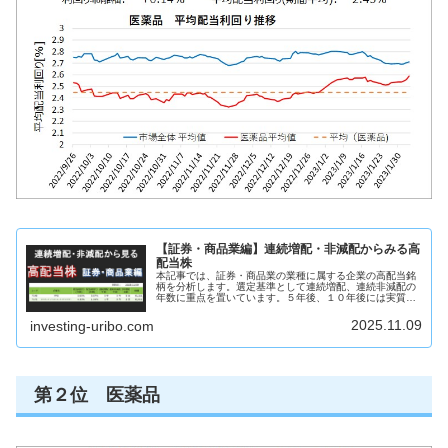
【証券・商品業編】連続増配・非減配からみる高
配当株
本記事では、証券・商品業の業種に属する企業の高配当銘
柄を分析します。選定基準として連続増配、連続非減配の
年数に重点を置いています。５年後、１０年後には実質利
回り５％を超えるような銘柄を見つけることを目的として
います。この記事からわかること証...
2025.11.09
investing-uribo.com
第２位 医薬品