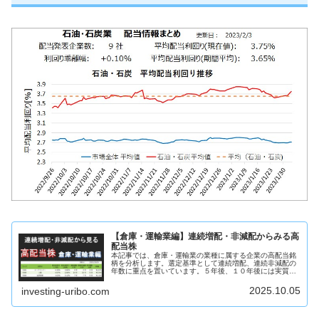
【倉庫・運輸業編】連続増配・非減配からみる高
配当株
本記事では、倉庫・運輸業の業種に属する企業の高配当銘
柄を分析します。選定基準として連続増配、連続非減配の
年数に重点を置いています。５年後、１０年後には実質利
回り５％を超えるような銘柄を見つけることを目的として
います。この記事からわかること倉...
2025.10.05
investing-uribo.com