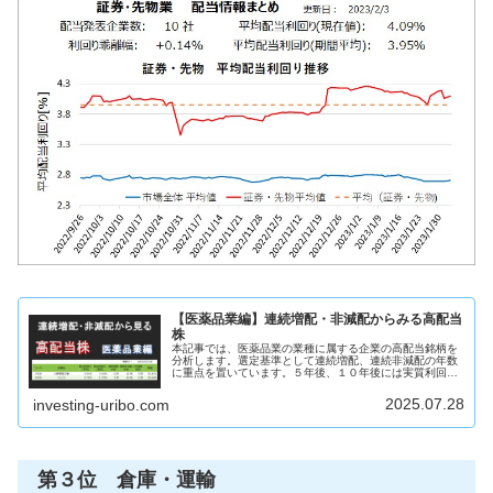
【医薬品業編】連続増配・非減配からみる高配当
株
本記事では、医薬品業の業種に属する企業の高配当銘柄を
分析します。選定基準として連続増配、連続非減配の年数
に重点を置いています。５年後、１０年後には実質利回り
５％を超えるような銘柄を見つけることを目的としていま
す。この記事からわかること医薬品...
2025.07.28
investing-uribo.com
第３位 倉庫・運輸