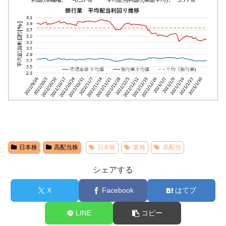
日本株
高配当株
日本株
業種
高配当
シェアする
X
Facebook
はてブ
LINE
コピー