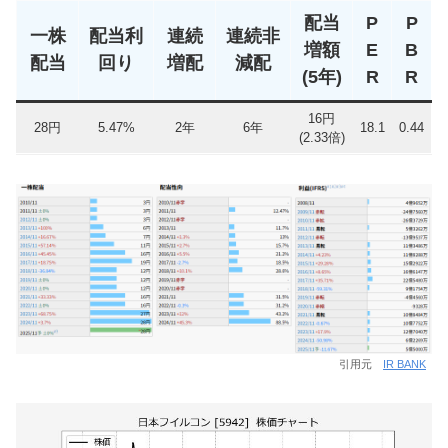
配当
P
P
一株
配当利
連続
連続非
増額
E
B
配当
回り
増配
減配
(5年)
R
R
16円
28円
5.47%
2年
6年
18.1
0.44
(2.33倍)
引用元
IR BANK