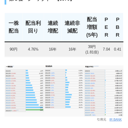
配当
P
P
一株
配当利
連続
連続非
増額
E
B
配当
回り
増配
減配
(5年)
R
R
39円
90円
4.76%
16年
16年
7.04
0.41
(1.81倍)
引用元
IR BANK