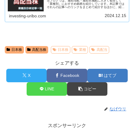
当ブログでは、連続増配・連続非減配に大きく着目して
「業種別」におすすめ銘柄を紹介しています。本記事では
それらの記事へのリンクをまとめて紹介するほかに、紹介
した銘柄が一覧となったウォッチリストを公開します。紹
介する高配当銘柄のウォッチリスト上...
2024.12.15
investing-uribo.com
日本株
高配当株
日本株
業種
高配当
シェアする
X
Facebook
はてブ
LINE
コピー
なげウリ
スポンサーリンク