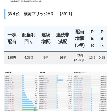
第４位 横河ブリッジHD 【5911】
配当
P
P
一株
配当利
連続
連続非
増額
E
B
配当
回り
増配
減配
(5年)
R
R
73円
120円
4.38%
8年
16年
13.5
0.85
(2.97倍)