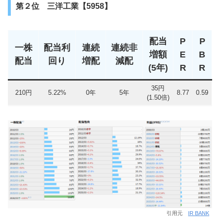
第２位 三洋工業【5958】
配当
P
P
一株
配当利
連続
連続非
増額
E
B
配当
回り
増配
減配
(5年)
R
R
35円
210円
5.22%
0年
5年
8.77
0.59
(1.50倍)
引用元
IR BANK