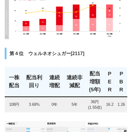
第４位 ウェルネオシュガー[2117]
配当
P
P
一株
配当利
連続
連続非
増額
E
B
配当
回り
増配
減配
(5年)
R
R
36円
108円
3.69%
0年
5年
16.2
1.26
(1.55倍)