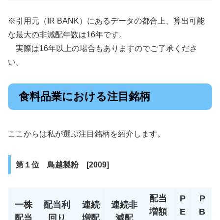
※引用元（IR BANK）にあるデータの都合上、算出可能
な最大の非減配年数は16年です。
実際は16年以上の場合もありますのでご了承くださ
い。
食料品業における注目銘柄
ここからは私が選ぶ注目銘柄を紹介します。
第１位 鳥越製粉 [2009]
配当
P
P
一株
配当利
連続
連続非
増額
E
B
配当
回り
増配
減配