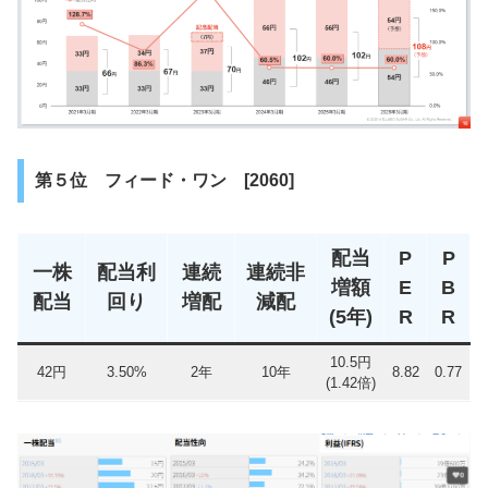
第５位 フィード・ワン [2060]
配当
P
P
一株
配当利
連続
連続非
増額
E
B
配当
回り
増配
減配
(5年)
R
R
10.5円
42円
3.50%
2年
10年
8.82
0.77
(1.42倍)