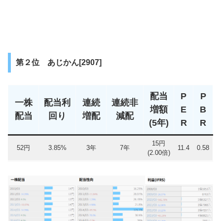
第２位 あじかん[2907]
配当
P
P
一株
配当利
連続
連続非
増額
E
B
配当
回り
増配
減配
(5年)
R
R
15円
52円
3.85%
3年
7年
11.4
0.58
(2.00倍)