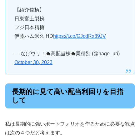
【紹介銘柄】
日東富士製粉
フジ日本精糖
伊藤ハム米久 HD
https://t.co/GJcdRx39JV
— なげウリ！🐗高配当株🐗業種別 (@nage_uri)
October 30, 2023
長期的に見て高い配当利回りを目指
して
私は長期的に強いポートフォリオを作るために必要な観点
は次の４つだと考えます。