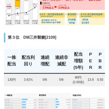
第３位 DM三井製糖[2109]
配当
P
P
一株
配当利
連続
連続非
増額
E
B
配当
回り
増配
減配
(5年)
R
R
80円
130円
3.81%
0年
5年
13.9
0.93
(2.60倍)