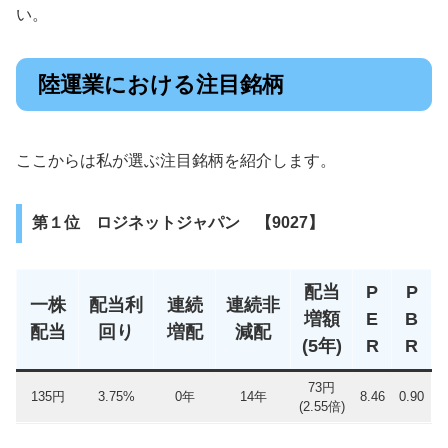
い。
陸運業における注目銘柄
ここからは私が選ぶ注目銘柄を紹介します。
第１位 ロジネットジャパン 【9027】
配当
P
P
一株
配当利
連続
連続非
増額
E
B
配当
回り
増配
減配
(5年)
R
R
73円
135円
3.75%
0年
14年
8.46
0.90
(2.55倍)