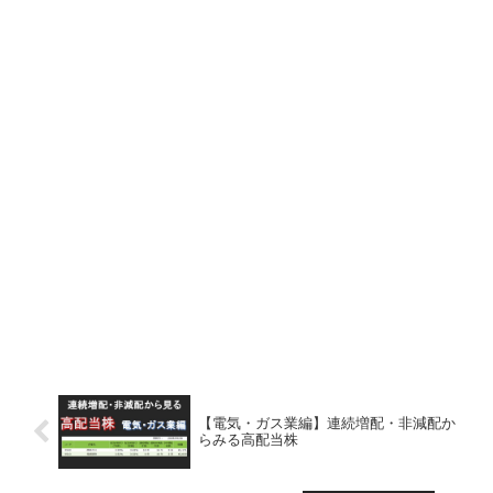
【電気・ガス業編】連続増配・非減配か
らみる高配当株