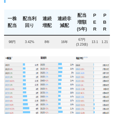
配当
P
P
一株
配当利
連続
連続非
増額
E
B
配当
回り
増配
減配
(5年)
R
R
67円
98円
3.42%
8年
16年
13.1
1.21
(3.23倍)