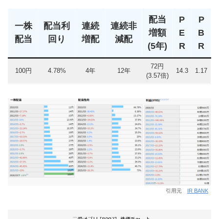
配当
P
P
一株
配当利
連続
連続非
増額
E
B
配当
回り
増配
減配
(5年)
R
R
72円
100円
4.78%
4年
12年
14.3
1.17
(3.57倍)
引用元
IR BANK