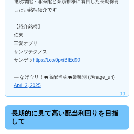
連続増配・非減配と業績推移に着目した長期保有
したい銘柄紹介です
【紹介銘柄】
伯東
三愛オブリ
サンワテクノス
サンゲツ
https://t.co/0pxiBIEd90
— なげウリ！🐗高配当株🐗業種別 (@nage_uri)
April 2, 2025
長期的に見て高い配当利回りを目指
して