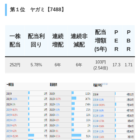
第１位 ヤガミ【7488】
配当
P
P
一株
配当利
連続
連続非
増額
E
B
配当
回り
増配
減配
(5年)
R
R
103円
252円
5.78%
6年
6年
17.3
1.71
(2.54倍)