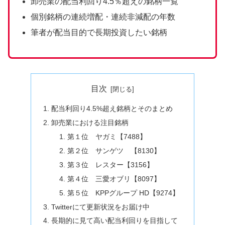
卸売業の配当利回り4.5％超えの銘柄一覧
個別銘柄の連続増配・連続非減配の年数
筆者が配当目的で長期投資したい銘柄
目次
配当利回り4.5%超え銘柄とそのまとめ
卸売業における注目銘柄
第１位 ヤガミ【7488】
第２位 サンゲツ 【8130】
第３位 レスター【3156】
第４位 三愛オブリ【8097】
第５位 KPPグループ HD【9274】
Twitterにて更新状況をお届け中
長期的に見て高い配当利回りを目指して