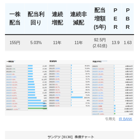
配当
P
P
一株
配当利
連続
連続非
増額
E
B
配当
回り
増配
減配
(5年)
R
R
92.5円
155円
5.03%
11年
11年
13.9
1.63
(2.61倍)
引用元
IR BANK