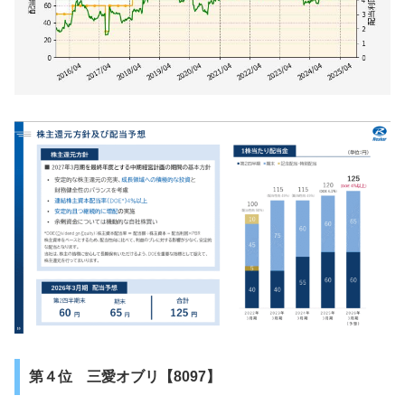
第４位 三愛オブリ【8097】