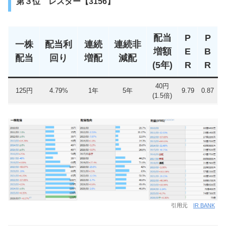
第３位 レスター【3156】
配当
P
P
一株
配当利
連続
連続非
増額
E
B
配当
回り
増配
減配
(5年)
R
R
40円
125円
4.79%
1年
5年
9.79
0.87
(1.5倍)
引用元
IR BANK