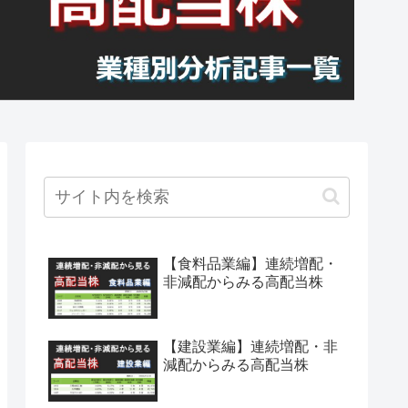
【食料品業編】連続増配・
非減配からみる高配当株
【建設業編】連続増配・非
減配からみる高配当株