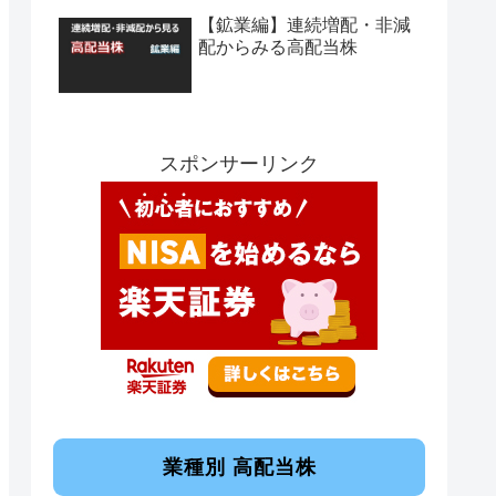
【鉱業編】連続増配・非減
配からみる高配当株
スポンサーリンク
業種別 高配当株