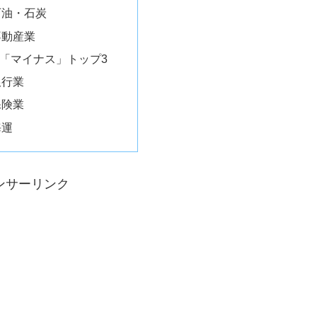
石油・石炭
不動産業
「マイナス」トップ3
銀行業
保険業
海運
ンサーリンク