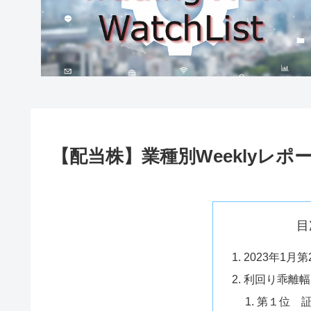
【配当株】業種別Weeklyレポート(2
目
2023年1月
利回り乖離幅
第１位 