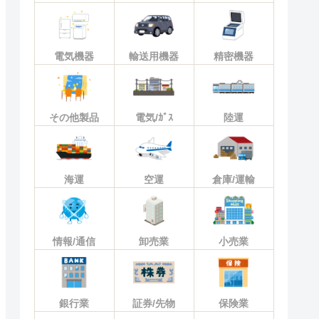
電気機器
輸送用機器
精密機器
その他製品
電気/ｶﾞｽ
陸運
海運
空運
倉庫/運輸
情報/通信
卸売業
小売業
銀行業
証券/先物
保険業