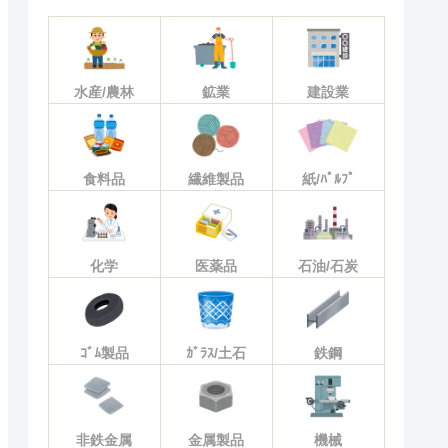
水産/農林
鉱業
建設業
食料品
繊維製品
紙/ﾊﾟﾙﾌﾟ
化学
医薬品
石油/石炭
ｺﾞﾑ製品
ｶﾞﾗｽ/土石
鉄鋼
非鉄金属
金属製品
機械