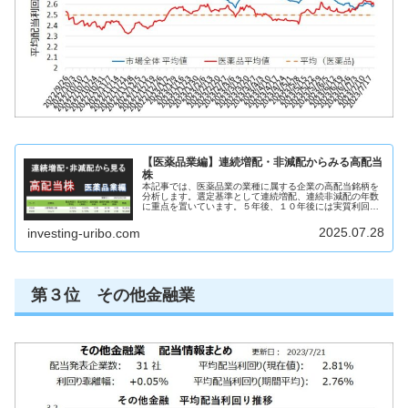
【医薬品業編】連続増配・非減配からみる高配当
株
本記事では、医薬品業の業種に属する企業の高配当銘柄を
分析します。選定基準として連続増配、連続非減配の年数
に重点を置いています。５年後、１０年後には実質利回り
５％を超えるような銘柄を見つけることを目的としていま
す。この記事からわかること医薬品...
2025.07.28
investing-uribo.com
第３位 その他金融業