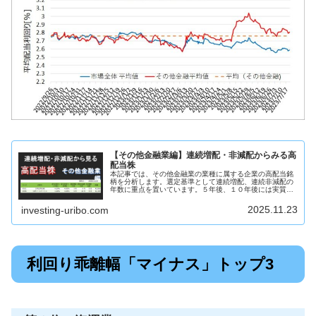
【その他金融業編】連続増配・非減配からみる高
配当株
本記事では、その他金融業の業種に属する企業の高配当銘
柄を分析します。選定基準として連続増配、連続非減配の
年数に重点を置いています。５年後、１０年後には実質利
回り５％を超えるような銘柄を見つけることを目的として
います。この記事からわかることそ...
2025.11.23
investing-uribo.com
利回り乖離幅「マイナス」トップ3