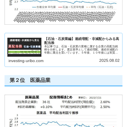
【石油・石炭業編】連続増配・非減配からみる高
配当株
本記事では、石油・石炭業の業種に属する企業の高配当銘
柄を分析します。選定基準として連続増配、連続非減配の
年数に重点を置いています。５年後、１０年後には実質利
回り５％を超えるような銘柄を見つけることを目的として
います。この記事からわかること石...
2025.08.02
investing-uribo.com
第２位 医薬品業